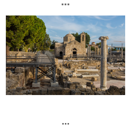
***
***